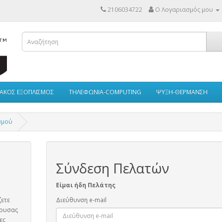
2106034722
Ο Λογαριασμός μου
ΙΑΚΟΣ ΕΞΟΠΛΙΣΜΟΣ
ΤΗΛΕΦΩΝΙΑ-COMPUTING
ΨΥΞΗ-ΘΕΡΜΑΝΣΗ
σμού
Σύνδεση Πελατών
Είμαι ήδη Πελάτης
ζετε
Διεύθυνση e-mail
χουσας
ες