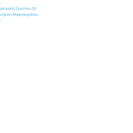
)
εκτρικές Σκούπες (0)
ούρνοι Μικροκυμάτων
)