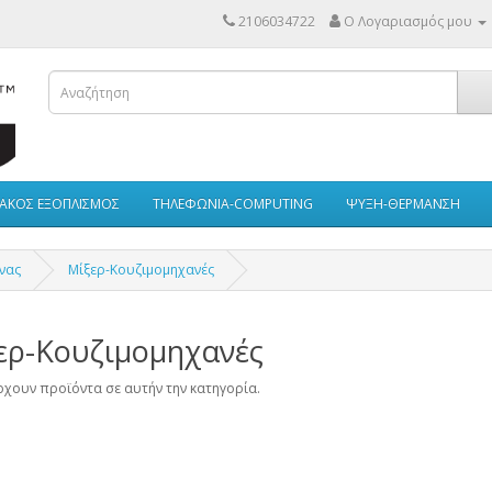
2106034722
Ο Λογαριασμός μου
ΙΑΚΟΣ ΕΞΟΠΛΙΣΜΟΣ
ΤΗΛΕΦΩΝΙΑ-COMPUTING
ΨΥΞΗ-ΘΕΡΜΑΝΣΗ
νας
Μίξερ-Κουζιμομηχανές
ερ-Κουζιμομηχανές
χουν προϊόντα σε αυτήν την κατηγορία.