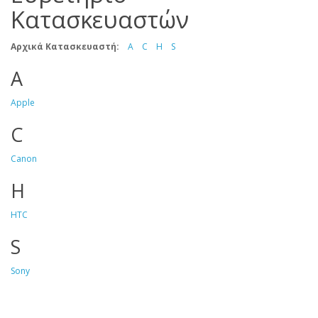
Κατασκευαστών
Αρχικά Κατασκευαστή:
A
C
H
S
A
Apple
C
Canon
H
HTC
S
Sony